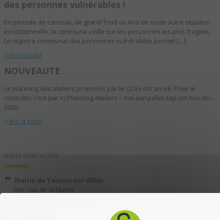
des personnes vulnérables !
En période de canicule, de grand froid ou lors de toute autre situation
exceptionnelle, la commune veille sur les personnes les plus fragiles.
Le registre communal des personnes vulnérables permet […]
> lire la suite
NOUVEAUTE
Le planning des ateliers proposés par le CCAS est arrivé. Pour le
consulter c’est par ici Planning Ateliers – mai.juin.juillet.sep.oct.nov.dec-
2026
> lire la suite
NOUS CONTACTER
Mairie de Toulon-sur-Allier
1ter, rue de la Mairie
03400 TOULON-SUR-ALLIER
04 70 35 13 40
04 70 35 13 49