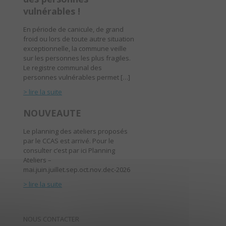
vulnérables !
En période de canicule, de grand
froid ou lors de toute autre situation
exceptionnelle, la commune veille
sur les personnes les plus fragiles.
Le registre communal des
personnes vulnérables permet […]
> lire la suite
NOUVEAUTE
Le planning des ateliers proposés
par le CCAS est arrivé. Pour le
consulter c’est par ici Planning
Ateliers –
mai.juin.juillet.sep.oct.nov.dec-2026
> lire la suite
NOUS CONTACTER