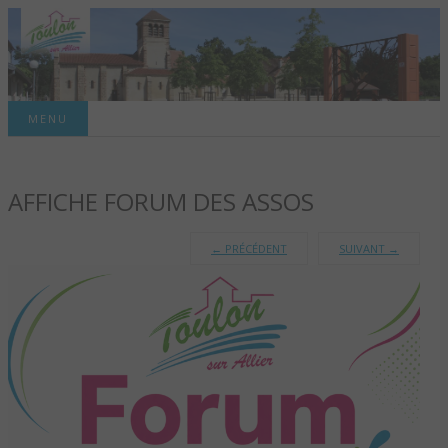
Site officiel de la commune
MENU
TOULON-SUR-
AFFICHE FORUM DES ASSOS
ALLIER – SITE
OFFICIEL DE LA
←
PRÉCÉDENT
SUIVANT
→
COMMUNE