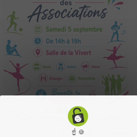
☝ 🍪
Publié le
22 mai 2026
à
1054 × 1492
dans
Actualités des associations