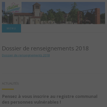
Site officiel de la commune
MENU
TOULON-SUR-
Dossier de renseignements 2018
ALLIER – SITE
Dossier de renseignements 2018
OFFICIEL DE LA
COMMUNE
ACTUALITÉS
Pensez à vous inscrire au registre communal
des personnes vulnérables !