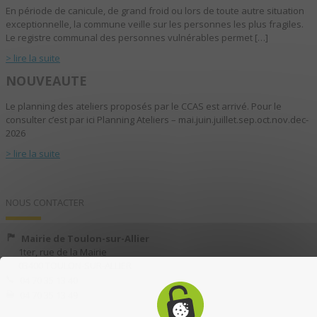
En période de canicule, de grand froid ou lors de toute autre situation
exceptionnelle, la commune veille sur les personnes les plus fragiles.
Le registre communal des personnes vulnérables permet […]
> lire la suite
NOUVEAUTE
Le planning des ateliers proposés par le CCAS est arrivé. Pour le
consulter c’est par ici Planning Ateliers – mai.juin.juillet.sep.oct.nov.dec-
2026
> lire la suite
NOUS CONTACTER
Mairie de Toulon-sur-Allier
1ter, rue de la Mairie
03400 TOULON-SUR-ALLIER
04 70 35 13 40
04 70 35 13 49