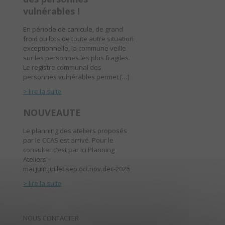
vulnérables !
En période de canicule, de grand
froid ou lors de toute autre situation
exceptionnelle, la commune veille
sur les personnes les plus fragiles.
Le registre communal des
personnes vulnérables permet […]
> lire la suite
NOUVEAUTE
Le planning des ateliers proposés
par le CCAS est arrivé. Pour le
consulter c’est par ici Planning
Ateliers –
mai.juin.juillet.sep.oct.nov.dec-2026
> lire la suite
NOUS CONTACTER