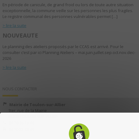
En période de canicule, de grand froid ou lors de toute autre situation
exceptionnelle, la commune veille sur les personnes les plus fragiles.
Le registre communal des personnes vulnérables permet […]
> lire la suite
NOUVEAUTE
Le planning des ateliers proposés par le CCAS est arrivé. Pour le
consulter c’est par ici Planning Ateliers – mai.juin.juillet.sep.oct.nov.dec-
2026
> lire la suite
NOUS CONTACTER
Mairie de Toulon-sur-Allier
1ter, rue de la Mairie
03400 TOULON-SUR-ALLIER
04 70 35 13 40
04 70 35 13 49