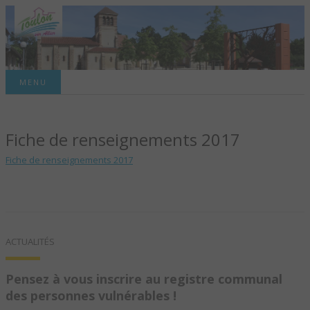
Site officiel de la commune
MENU
TOULON-SUR-
Fiche de renseignements 2017
ALLIER – SITE
Fiche de renseignements 2017
OFFICIEL DE LA
COMMUNE
ACTUALITÉS
Pensez à vous inscrire au registre communal
des personnes vulnérables !