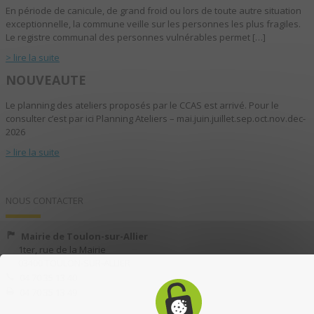
En période de canicule, de grand froid ou lors de toute autre situation
exceptionnelle, la commune veille sur les personnes les plus fragiles.
Le registre communal des personnes vulnérables permet […]
> lire la suite
NOUVEAUTE
Le planning des ateliers proposés par le CCAS est arrivé. Pour le
consulter c’est par ici Planning Ateliers – mai.juin.juillet.sep.oct.nov.dec-
2026
> lire la suite
NOUS CONTACTER
Mairie de Toulon-sur-Allier
1ter, rue de la Mairie
03400 TOULON-SUR-ALLIER
04 70 35 13 40
04 70 35 13 49