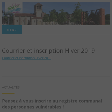
Site officiel de la commune
MENU
TOULON-SUR-
Courrier et inscription Hiver 2019
ALLIER – SITE
Courrier et inscription Hiver 2019
OFFICIEL DE LA
COMMUNE
ACTUALITÉS
Pensez à vous inscrire au registre communal
des personnes vulnérables !