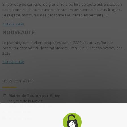
En période de canicule, de grand froid ou lors de toute autre situation
exceptionnelle, la commune veille sur les personnes les plus fragiles.
Le registre communal des personnes vulnérables permet […]
> lire la suite
NOUVEAUTE
Le planning des ateliers proposés par le CCAS est arrivé. Pour le
consulter c’est par ici Planning Ateliers – mai.juin.juillet.sep.oct.nov.dec-
2026
> lire la suite
NOUS CONTACTER
Mairie de Toulon-sur-Allier
1ter, rue de la Mairie
03400 TOULON-SUR-ALLIER
04 70 35 13 40
04 70 35 13 49